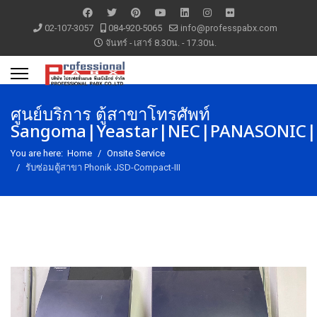
02-107-3057
084-920-5065
info@professpabx.com
จันทร์ - เสาร์ 8.30น. - 17.30น.
ศูนย์บริการ ตู้สาขาโทรศัพท์
Sangoma|Yeastar|NEC|PANASONIC|P
You are here:
Home
Onsite Service
รับซ่อมตู้สาขา Phonik JSD-Compact-III