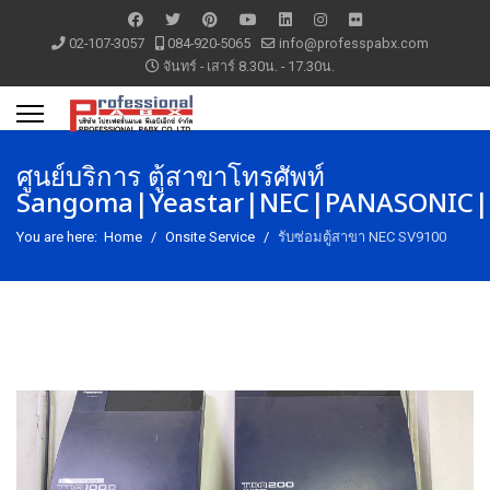
02-107-3057
084-920-5065
info@professpabx.com
จันทร์ - เสาร์ 8.30น. - 17.30น.
ศูนย์บริการ ตู้สาขาโทรศัพท์
Sangoma|Yeastar|NEC|PANASONIC|P
You are here:
Home
Onsite Service
รับซ่อมตู้สาขา NEC SV9100