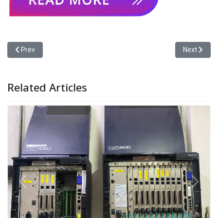
Previous article: รับซ่อมตู้สาขา NEC SL2100
Next articl
Prev
Next
Related Articles
Previous
Next