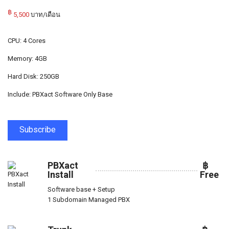
฿
5,500
บาท/เดือน
CPU: 4 Cores
Memory: 4GB
Hard Disk: 250GB
Include: PBXact Software Only Base
Subscribe
PBXact
฿
Install
Free
Software base + Setup
1 Subdomain Managed PBX