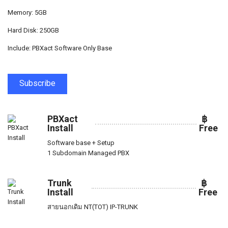
Memory: 5GB
Hard Disk: 250GB
Include: PBXact Software Only Base
Subscribe
PBXact
฿
Install
Free
Software base + Setup
1 Subdomain Managed PBX
Trunk
฿
Install
Free
สายนอกเดิม NT(TOT) IP-TRUNK