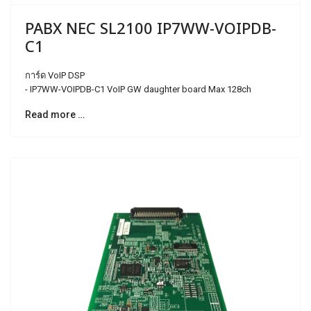
PABX NEC SL2100 IP7WW-VOIPDB-
C1
การ์ด VoIP DSP
- IP7WW-VOIPDB-C1 VoIP GW daughter board Max 128ch
Read more …