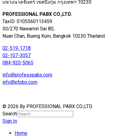
แขวงนวลจันทร์ เขตบึงกุ่ม กรุงเทพฯ 10230
PROFESSIONAL PABX CO.,LTD.
TaxID: 0105560113459
30/270 Nawamin Sai 80,
Nuan Chan, Bueng Kum, Bangkok 10230 Thailand
02-519-1718
02-107-3057
084-920-5065
info@professpabx.com
info@pfpbx.com
© 2026 By PROFESSIONAL PABX CO.,LTD.
Search
Sign In
Home