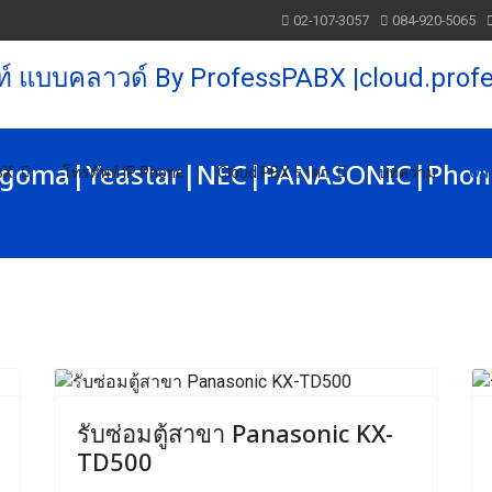
02-107-3057
084-920-5065
์ Sangoma|Yeastar|NEC|PANASONIC|Phon
BX
โทรศัพท์ IP Phone
Cloud PBX ราคา
บทความ
Ons
ext
Previous
Next
รับซ่อมตู้สาขา Panasonic KX-
TD500