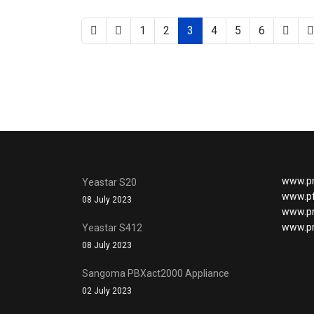
1
2
3
4
5
6
www.p
Yeastar S20
www.p
08 July 2023
www.pr
www.pr
Yeastar S412
08 July 2023
Sangoma PBXact2000 Appliance
02 July 2023