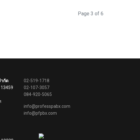
Page 3 of 6
จำกัด
02-519-1718
0113459
02-107-3057
084-920-5065
ฯ
info@professpabx.com
info@pfpbx.com