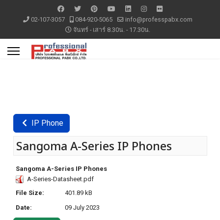
02-107-3057
084-920-5065
info@professpabx.com
จันทร์ - เสาร์ 8.30น. - 17.30น.
IP Phone
Sangoma A-Series IP Phones
Sangoma A-Series IP Phones
A-Series-Datasheet.pdf
File Size:
401.89 kB
Date:
09 July 2023