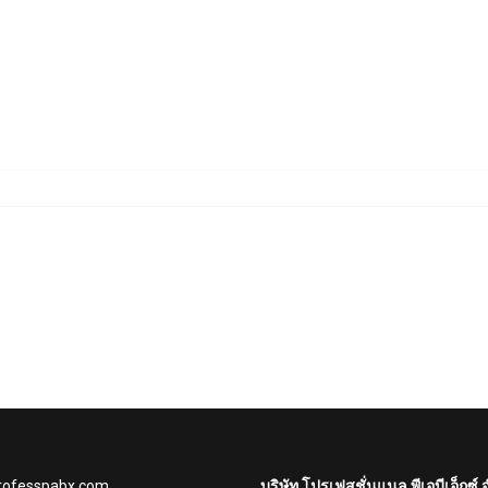
rofesspabx.com
บริษัท โปรเฟสชั่นแนล พีเอบีเอ็กซ์ 