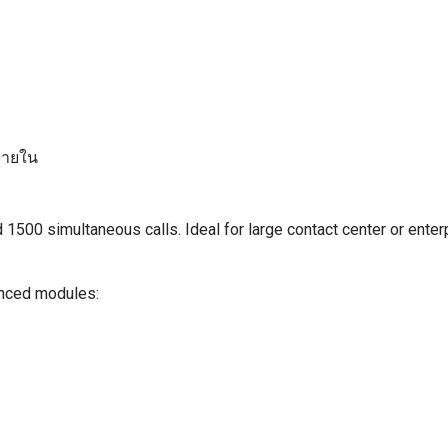
ยภายใน
00 simultaneous calls. Ideal for large contact center or enter
anced modules: