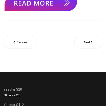
Previous
Next
Yeastar S20
08 July 2023
Yeastar S412